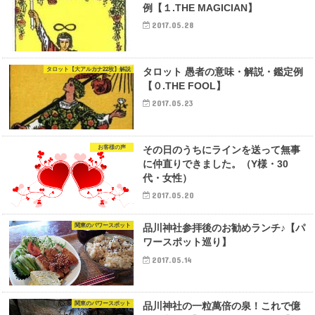
例【１.THE MAGICIAN】
2017.05.28
タロット【大アルカナ22枚】解説
タロット 愚者の意味・解説・鑑定例
【０.THE FOOL】
2017.05.23
お客様の声
その日のうちにラインを送って無事
に仲直りできました。（Y様・30
代・女性）
2017.05.20
関東のパワースポット
品川神社参拝後のお勧めランチ♪【パ
ワースポット巡り】
2017.05.14
関東のパワースポット
品川神社の一粒萬倍の泉！これで億